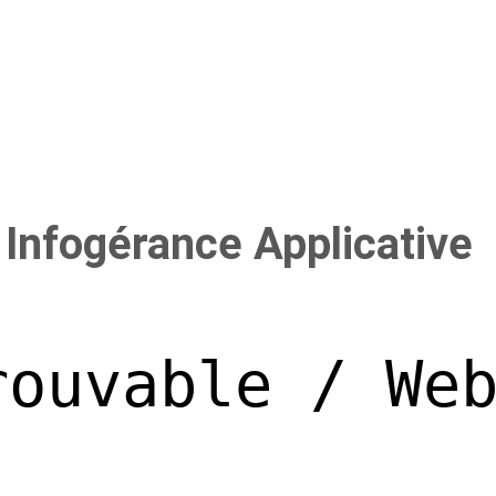
Infogérance Applicative
rouvable / We